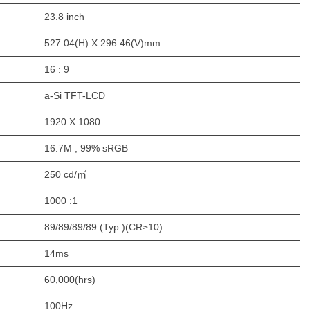
23.8 inch
527.04(H) X 296.46(V)mm
16 : 9
a-Si TFT-LCD
1920 X 1080
16.7M , 99% sRGB
250 cd/㎡
1000 :1
89/89/89/89 (Typ.)(CR≥10)
14ms
60,000(hrs)
100Hz