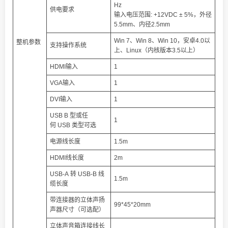
Hz
供电要求
输入电压范围: +12VDC ± 5%，外径
5.5mm、内径2.5mm
Win 7、Win 8、Win 10，安卓4.0以
整机参数
支持操作系统
上、Linux（内核版本3.5以上）
HDMI输入
1
VGA输入
1
DVI输入
1
USB B 型或任
1
何 USB 类型可选
电源线长度
1.5m
HDMI线长度
2m
USB-A 转 USB-B 线
1.5m
缆长度
带连接器的立体声扬
99*45*20mm
声器尺寸（可选配）
立体声音箱连接线长