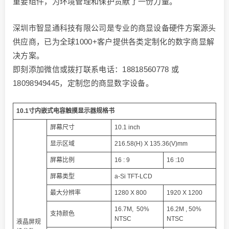
重要组件，为环境管理和保护贡献了一份力量。
深圳市智显通科技有限公司是专业的商显设备硬件方案源头
供应商，已为全球1000+客户提供各类定制化的数字商显解
决方案。
即刻添加微信或拨打联系电话：18818560778 或
18098949445，定制您的商显数字设备。
10.1寸内嵌式电容触摸显示器规格书
屏幕尺寸
10.1 inch
显示区域
216.58(H) X 135.36(V)mm
屏幕比例
16 : 9
16 :10
屏幕类型
a-Si TFT-LCD
最大分辨率
1280 X 800
1920 X 1200
16.7M, 50%
16.2M , 50%
支持颜色
NTSC
NTSC
液晶屏规