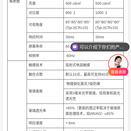
格参数
亮度
400 cd/㎡
500 cd/㎡
对比度
900 :1
1000 :1
85°/85°/85°/85°
80°/80°/80°/80°
可视角度
(Typ.)(CR≥10)
(Typ.)(CR≥10)
响应时间
30ms
30ms
可以介绍下你们的产品么
屏幕寿命
60,000(hrs)
你们是怎么收费的呢
帧频率
60Hz
触摸技术
投射式电容触摸
触控点数
默认10点，最高可支持40点
物理钢化莫氏7级防爆
玻璃盖板
采用3毫米光学玻璃，低视差和高光
透光性
>85%（更高的透过率取决于玻璃表
玻璃透光率
面处理技术，如AR/AG）≥85％
响应速度
< 6ms