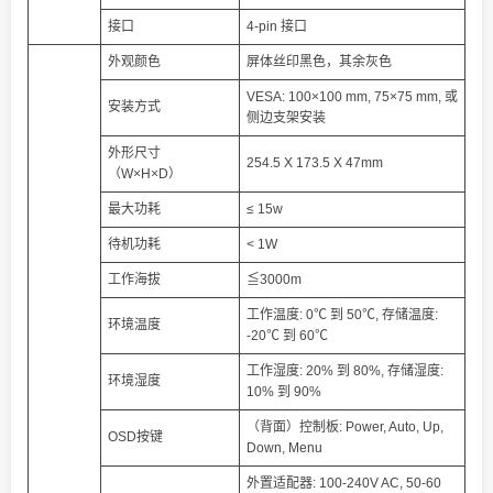
接口
4-pin 接口
外观颜色
屏体丝印黑色，其余灰色
VESA: 100×100 mm, 75×75 mm, 或
安装方式
侧边支架安装
外形尺寸
254.5 X 173.5 X 47mm
（W×H×D）
最大功耗
≤ 15w
待机功耗
< 1W
工作海拔
≦3000m
工作温度: 0℃ 到 50℃, 存储温度:
环境温度
-20℃ 到 60℃
工作湿度: 20% 到 80%, 存储湿度:
环境湿度
10% 到 90%
（背面）控制板: Power, Auto, Up,
OSD按键
Down, Menu
外置适配器: 100-240V AC, 50-60