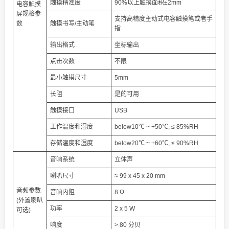
触摸精准度
90%以上触摸面积±2mm
电容触摸
屏规格参
支持高精度主动式电容触摸笔或者手
数
触摸书写/主动笔
指
输出格式
坐标输出
点击次数
不限
最小触摸尺寸
5mm
长阻
是的可用
触摸接口
USB
工作温度和湿度
below10℃ ~ +50℃, ≤ 85%RH
存储温度和湿度
below20℃ ~ +60℃, ≤ 90%RH
音响系统
立体声
喇叭尺寸
≈ 99 x 45 x 20 mm
音频参数
音响内阻
8 Ω
(外置喇叭
功率
2 x 5 W
可选)
响度
> 80 分贝