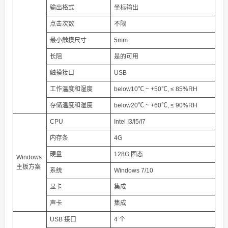
输出格式
坐标输出
点击次数
不限
最小触摸尺寸
5mm
长阻
是的可用
触摸接口
USB
工作温度和湿度
below10℃ ~ +50℃, ≤ 85%RH
存储温度和湿度
below20℃ ~ +60℃, ≤ 90%RH
CPU
Intel I3/I5/I7
内存条
4G
硬盘
128G 固态
Windows
主板方案
系统
Windows 7/10
显卡
集成
声卡
集成
USB 接口
4 个