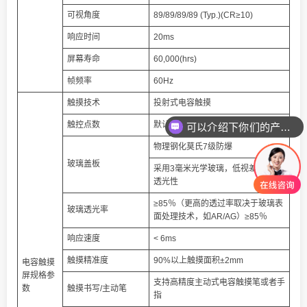
可视角度
89/89/89/89 (Typ.)(CR≥10)
响应时间
20ms
屏幕寿命
60,000(hrs)
帧频率
60Hz
触摸技术
投射式电容触摸
触控点数
默认10点，最高可支持40点
可以介绍下你们的产品么
物理钢化莫氏7级防爆
玻璃盖板
采用3毫米光学玻璃，低视差和高光
透光性
≥85％（更高的透过率取决于玻璃表
玻璃透光率
面处理技术，如AR/AG）≥85％
响应速度
< 6ms
触摸精准度
90%以上触摸面积±2mm
电容触摸
屏规格参
支持高精度主动式电容触摸笔或者手
数
触摸书写/主动笔
指