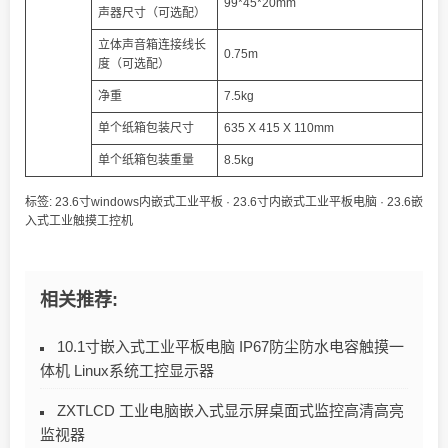
99*45*20mm
声器尺寸（可选配）
立体声音箱连接线长
0.75m
度（可选配）
净重
7.5kg
单个纸箱包装尺寸
635 X 415 X 110mm
单个纸箱包装重量
8.5kg
标签:
23.6寸windows内嵌式工业平板
·
23.6寸内嵌式工业平板电脑
·
23.6嵌
入式工业触摸工控机
相关推荐:
10.1寸嵌入式工业平板电脑 IP67防尘防水电容触摸一
体机 Linux系统工控显示器
ZXTLCD 工业电脑嵌入式显示屏桌面式监控高清高亮
监视器