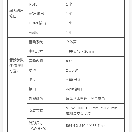
RJ45
1 个
输入输出
VGA 输出
1 个
接口
HDMI 输出
1 个
Audio
1 组
音响系统
立体声
喇叭尺寸
≈ 99 x 45 x 20 mm
音频参数
音响内阻
8 Ω
(外置喇叭
功率
2 x 5 W
可选)
响度
> 80 分贝
接口
4-pin 接口
外观颜色
屏体丝印黑色，其余灰色
VESA: 100×100 mm, 75×75 mm；
安装方式
或侧边支架安装
外形尺寸
564.4 X 340.4 X 55.7mm
（W×H×D）