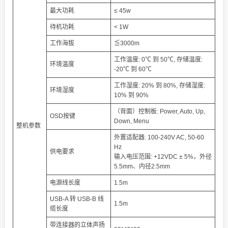
最大功耗
≤ 45w
待机功耗
< 1W
工作海拔
≦3000m
工作温度: 0℃ 到 50℃, 存储温度:
环境温度
-20℃ 到 60℃
工作湿度: 20% 到 80%, 存储湿度:
环境湿度
10% 到 90%
（背面）控制板: Power, Auto, Up,
OSD按键
Down, Menu
整机参数
外置适配器: 100-240V AC, 50-60
Hz
供电要求
输入电压范围: +12VDC ± 5%，外径
5.5mm、内径2.5mm
电源线长度
1.5m
USB-A 转 USB-B 线
1.5m
缆长度
带连接器的立体声扬