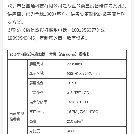
深圳市智显通科技有限公司是专业的商显设备硬件方案源头
供应商，已为全球1000+客户提供各类定制化的数字商显解
决方案。
即刻添加微信或拨打联系电话：18818560778 或
18098949445，定制您的商显数字设备。
23.6寸内嵌式电容触摸一体机（Windows）规格书
屏幕尺寸
23.6 inch
显示区域
522(H) X 294(V)mm
屏幕比例
16 : 9
屏幕类型
a-Si TFT-LCD
最大分辨率
1920 X 1080
支持颜色
16.7M , 72% NTSC
液晶屏规
格参数
亮度
250 cd/㎡
对比度
3000 :1