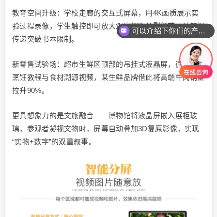
可以介绍下你们的产品么
教育空间升级：学校走廊的交互式屏幕，用4K画质展示实
验过程录像，学生触控即可放大观察细胞分裂细节，让知识
你们是怎么收费的呢
传递突破书本限制。
新零售试验场：超市生鲜区顶部的吊挂式液晶屏，循环播放
烹饪教程与食材溯源视频，某生鲜品牌借此将高端牛肉销量
拉升90%。
更具想象力的是文旅融合——博物馆将液晶屏嵌入展柜玻
璃，参观者凝视文物时，屏幕自动叠加3D复原影像，实现
“实物+数字”的双重叙事。