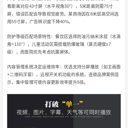
看距离对应43寸屏（水平视角30°），5米距离则需75寸
屏，错误匹配会导致视觉疲劳。某商场因在8米层高空间选
用55寸屏，广告辨识度下降40%。
防护等级匹配场景特性：餐饮区选择防油污纳米涂层（水滴
角>110°），儿童活动区需搭载防爆玻璃（莫氏硬度≥7
级），而医院优先考虑抗菌屏体。
内容管理系统决定运维效率：优选支持分屏播放（如主画面
+二维码浮窗）、远程开关机功能的系统，连锁品牌案例显
示，集中管理可使内容更新效率提升5倍。