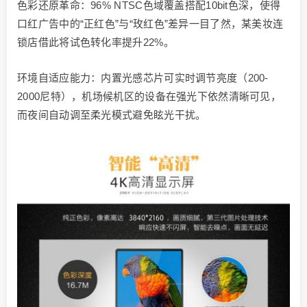
色彩还原革命：96% NTSC色域覆盖搭配10bit色深，使得
口红广告中的“正红色”与“玫红色”差异一目了然，某美妆连
锁店借此将试色转化率提升22%。
环境自适应能力：内置光感芯片可实时调节亮度（200-
2000尼特），机场候机区的设备在强光下依然清晰可见，
而夜间自动调至柔光模式避免眩光干扰。