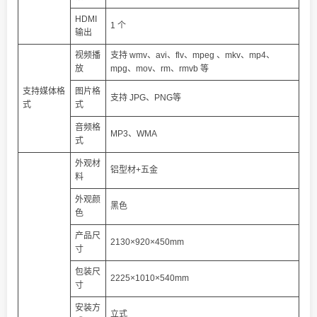
HDMI
1 个
输出
视频播
支持 wmv、avi、flv、mpeg 、mkv、mp4、
放
mpg、mov、rm、rmvb 等
支持媒体格
图片格
支持 JPG、PNG等
式
式
音频格
MP3、WMA
式
外观材
铝型材+五金
料
外观颜
黑色
色
产品尺
2130×920×450mm
寸
包装尺
2225×1010×540mm
寸
安装方
立式