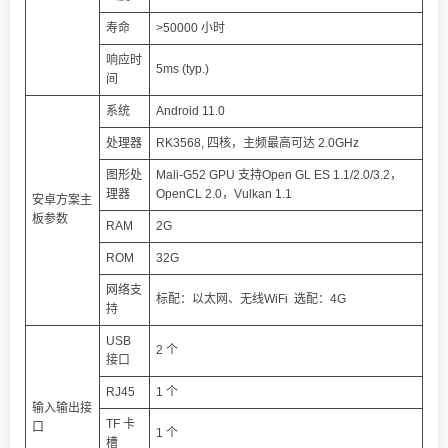
寿命
>50000 小时
响应时
5ms (typ.)
间
系统
Android 11.0
处理器
RK3568, 四核，主频最高可达 2.0GHz
图形处
Mali-G52 GPU 支持Open GL ES 1.1/2.0/3.2，
理器
OpenCL 2.0，Vulkan 1.1
安卓方案主
板参数
RAM
2G
ROM
32G
网络支
标配：以太网、无线WiFi 选配：4G
持
USB
2 个
接口
RJ45
1 个
输入输出接
TF 卡
口
1 个
槽