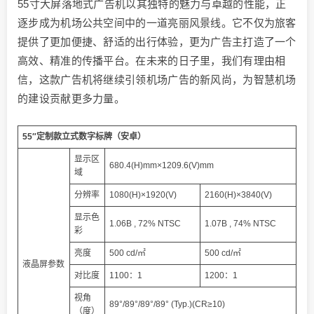
55寸大屏落地式广告机以其独特的魅力与卓越的性能，正
逐步成为机场公共空间中的一道亮丽风景线。它不仅为旅客
提供了更加便捷、舒适的出行体验，更为广告主打造了一个
高效、精准的传播平台。在未来的日子里，我们有理由相
信，这款广告机将继续引领机场广告的新风尚，为智慧机场
的建设贡献更多力量。
55″定制款立式数字标牌（安卓）
显示区
680.4(H)mm×1209.6(V)mm
域
分辨率
1080(H)×1920(V)
2160(H)×3840(V)
显示色
1.06B , 72% NTSC
1.07B , 74% NTSC
彩
亮度
500 cd/㎡
500 cd/㎡
液晶屏参数
对比度
1100：1
1200：1
视角
89°/89°/89°/89° (Typ.)(CR≥10)
（度）