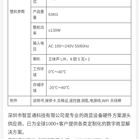
式
整机参数
产品重
63KG
量
整机功
≤130W
率
输入电
AC 100～240V 50/60Hz
压
喇叭
立体声 L/R，8 欧 5 瓦× 2
工作环
0℃～40℃
境
存储环
-20℃～60℃
境
附件
说明书,保修卡,合格证,遥控器,钥匙,电源线,WiFi 天线棒
深圳市智显通科技有限公司是专业的商显设备硬件方案源头
供应商，已为全球1000+客户提供各类定制化的数字商显解
决方案。