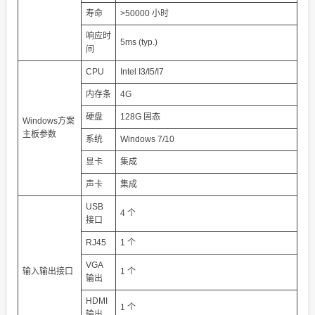
寿命
>50000 小时
响应时
5ms (typ.)
间
CPU
Intel I3/I5/I7
内存条
4G
硬盘
128G 固态
Windows方案
主板参数
系统
Windows 7/10
显卡
集成
声卡
集成
USB
4 个
接口
RJ45
1 个
VGA
输入输出接口
1 个
输出
HDMI
1 个
输出