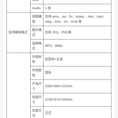
Audio
1 组
视频播
支持 wmv、avi、flv、mpeg 、mkv、mp4、
放
mpg、mov、rm、rmvb 等
图片格
支持媒体格式
支持 JPG、PNG等
式
音频格
MP3、WMA
式
外观材
铝型材+五金
料
外观颜
黑色
色
产品尺
2060×880×102mm
寸
包装尺
2150×970×200mm
寸
安装方
立式
式