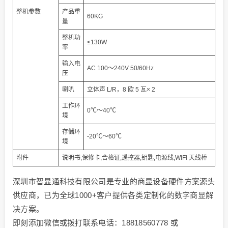
整机参数
产品重
60KG
量
整机功
≤130W
率
输入电
AC 100～240V 50/60Hz
压
喇叭
立体声 L/R，8 欧 5 瓦× 2
工作环
0℃～40℃
境
存储环
-20℃～60℃
境
附件
说明书,保修卡,合格证,遥控器,钥匙,电源线,WiFi 天线棒
深圳市智显通科技有限公司是专业的商显设备硬件方案源头
供应商，已为全球1000+客户提供各类定制化的数字商显解
决方案。
即刻添加微信或拨打联系电话：18818560778 或