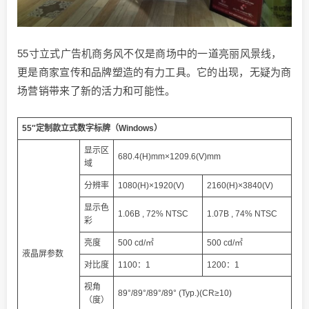
55寸立式广告机商务风不仅是商场中的一道亮丽风景线，
更是商家宣传和品牌塑造的有力工具。它的出现，无疑为商
场营销带来了新的活力和可能性。
55″定制款立式数字标牌（Windows）
显示区
680.4(H)mm×1209.6(V)mm
域
分辨率
1080(H)×1920(V)
2160(H)×3840(V)
显示色
1.06B , 72% NTSC
1.07B , 74% NTSC
彩
亮度
500 cd/㎡
500 cd/㎡
液晶屏参数
对比度
1100：1
1200：1
视角
89°/89°/89°/89° (Typ.)(CR≥10)
（度）