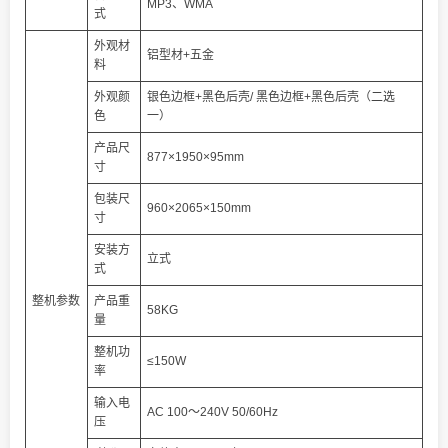
MP3、WMA
式
外观材
铝型材+五金
料
外观颜
银色边框+黑色后壳/ 黑色边框+黑色后壳（二选
色
一）
产品尺
877×1950×95mm
寸
包装尺
960×2065×150mm
寸
安装方
立式
式
整机参数
产品重
58KG
量
整机功
≤150W
率
输入电
AC 100～240V 50/60Hz
压