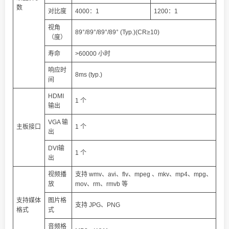
数
对比度
4000：1
1200：1
视角
89°/89°/89°/89° (Typ.)(CR≥10)
（度）
寿命
>60000 小时
响应时
8ms (typ.)
间
HDMI
1 个
输出
VGA 输
主板接口
1 个
出
DVI输
1 个
出
视频播
支持 wmv、avi、flv、mpeg 、mkv、mp4、mpg、
放
mov、rm、rmvb 等
支持媒体
图片格
支持 JPG、PNG
格式
式
音频格