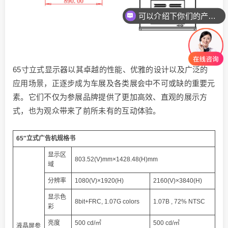
可以介绍下你们的产品么
65寸立式显示器以其卓越的性能、优雅的设计以及广泛的
应用场景，正逐步成为车展及各类展会中不可或缺的重要元
素。它们不仅为参展品牌提供了更加高效、直观的展示方
式，也为观众带来了前所未有的互动体验。
65″立式广告机规格书
显示区
803.52(V)mm×1428.48(H)mm
域
分辨率
1080(V)×1920(H)
2160(V)×3840(H)
显示色
8bit+FRC, 1.07G colors
1.07B , 72% NTSC
彩
亮度
500 cd/㎡
500 cd/㎡
液晶屏参