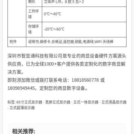
喇叭
立体声 L/R，8 欧 5 瓦× 2
工作环
0℃～40℃
境
存储环
-20℃～60℃
境
附件
说明书,保修卡,合格证,遥控器,钥匙,电源线,WiFi 天线棒
深圳市智显通科技有限公司是专业的商显设备硬件方案源头
供应商，已为全球1000+客户提供各类定制化的数字商显解
决方案。
即刻添加微信或拨打联系电话：18818560778 或
18098949445，定制您的商显数字设备。
标签:
65寸立式显示器
·
宽屏立式显示器
·
立式一体显示器
·
立式液晶显示器
·
立式超薄显示器
相关推荐: