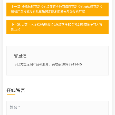
上一篇: 全息触碰互动投影墙面感应地面海浪互动投影3d体感互动投
影餐厅沉浸式投影儿童乐园走廊地面激光互动投影厂家
下一篇: ai数字人虚拟解说员迎宾系统软件3D智能幻影成像主持人投
影互动
智显通
专业为您定制产品和服务，请联系18098949445
在线留言